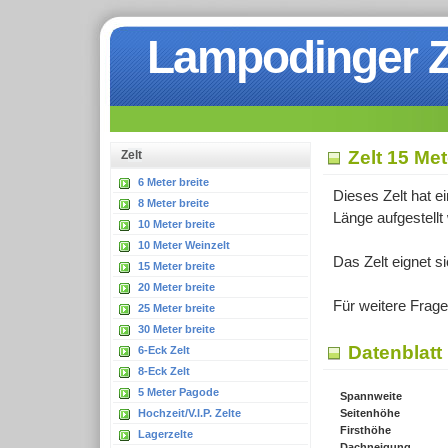
Lampodinger Ze
Zelt 15 Met
Z
elt
6 Meter breite
Dieses Zelt hat e
8 Meter breite
Länge aufgestellt
10 Meter breite
10 Meter Weinzelt
Das Zelt eignet s
15 Meter breite
20 Meter breite
Für weitere Frage
25 Meter breite
30 Meter breite
Datenblatt
6-Eck Zelt
8-Eck Zelt
5 Meter Pagode
Spannweite
Hochzeit/V.I.P. Zelte
Seitenhöhe
Firsthöhe
Lagerzelte
Dachneigung