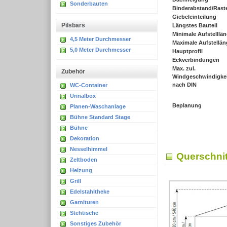
Sonderbauten
Binderabstand/Rast
Giebeleinteilung
P
ilsbars
Längstes Bauteil
Minimale Aufstelllä
4,5 Meter Durchmesser
Maximale Aufstellän
5,0 Meter Durchmesser
Hauptprofil
Eckverbindungen
Max. zul.
Zubehör
Windgeschwindigkei
nach DIN
WC-Container
Urinalbox
Beplanung
Planen-Waschanlage
Bühne Standard Stage
Bühne
Dekoration
Nesselhimmel
Querschnit
Zeltboden
Heizung
Grill
Edelstahltheke
Garnituren
Stehtische
Sonstiges Zubehör