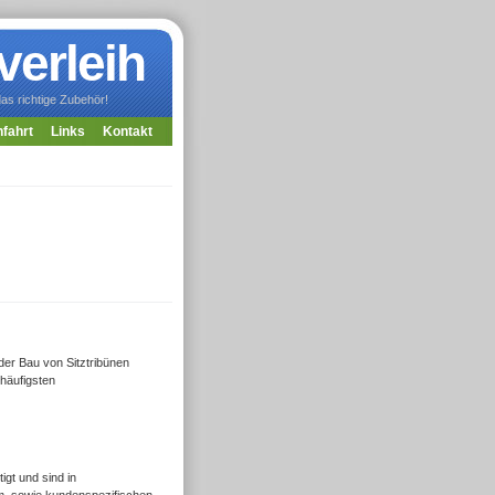
verleih
s richtige Zubehör!
fahrt
Links
Kontakt
der Bau von Sitztribünen
häufigsten
gt und sind in