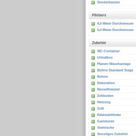
Sonderbauten
P
ilsbars
4,5 Meter Durchmesser
5,0 Meter Durchmesser
Zubehör
WC-Container
Urinalbox
Planen-Waschanlage
Bühne Standard Stage
Bühne
Dekoration
Nesselhimmel
Zeltboden
Heizung
Grill
Edelstahltheke
Garnituren
Stehtische
Sonstiges Zubehör